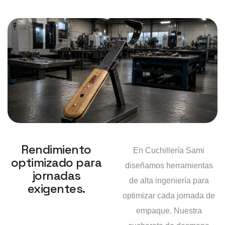
Rendimiento
En Cuchillería Sami
optimizado para
diseñamos herramientas
jornadas
de alta ingeniería para
exigentes.
optimizar cada jornada de
empaque. Nuestra